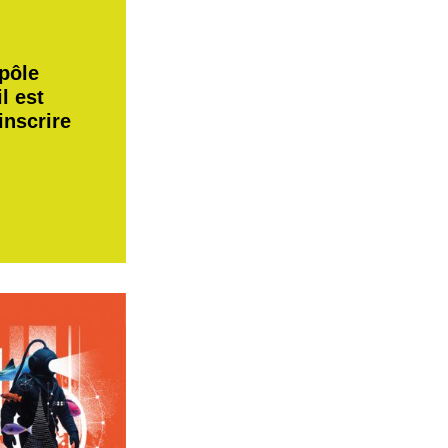
pôle
il est
inscrire