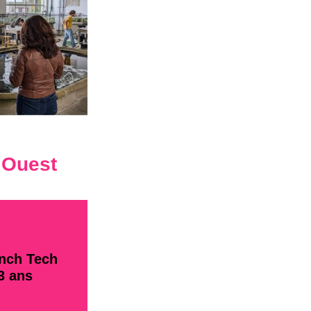
 Ouest
ench Tech
 3 ans