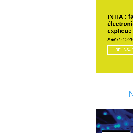
INTIA : f
électron
explique 
Publié le 21/05
LIRE LA SU