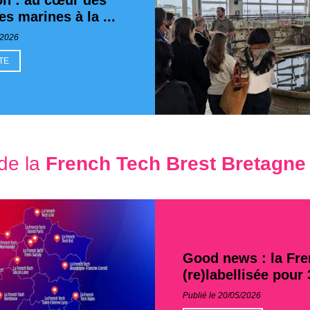
n : au cœur des
s marines à la ...
/2026
ITE
de la
French Tech Brest Bretagne
Good news : la Fr
(re)labellisée pour
Publié le 20/05/2026