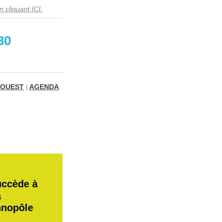
 cliquant ICI.
30
 OUEST
|
AGENDA
uccède à
a
hnopôle