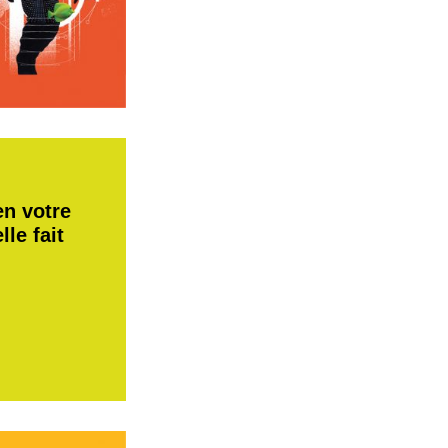
en votre
le fait