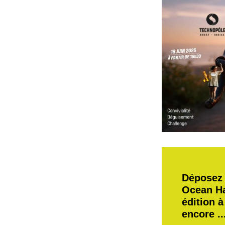
Déposez 
Ocean H
édition à
encore ..