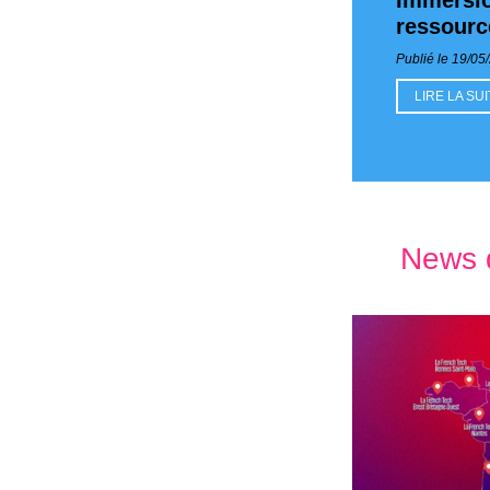
Immersio
ressource
Publié le 19/05
LIRE LA SU
News 