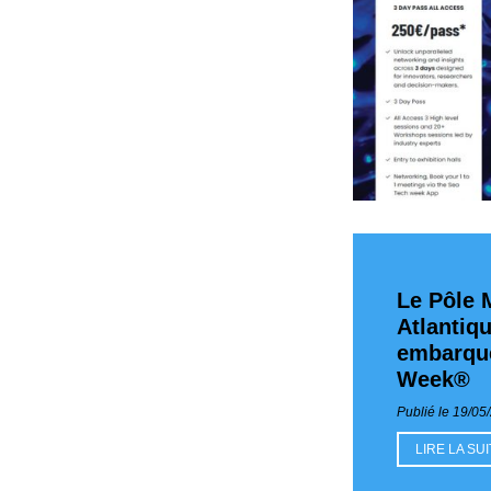
Le Pôle 
Atlantiq
embarqué
Week®
Publié le 19/05
LIRE LA SU