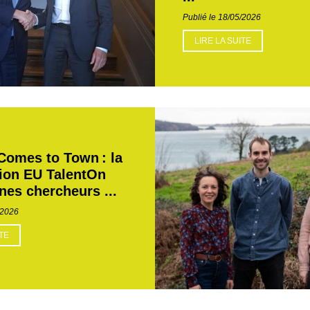
Publié le 18/05/2026
LIRE LA SUITE
Comes to Town : la
ion EU TalentOn
nes chercheurs ...
/2026
ITE