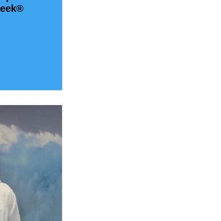
Week®