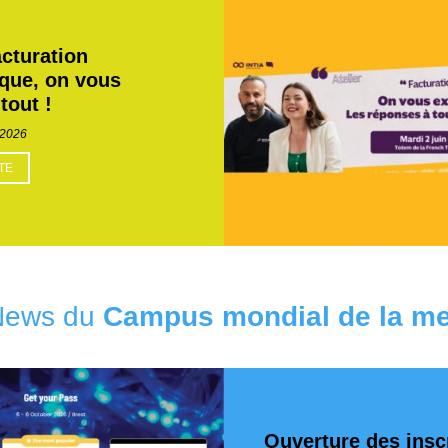
acturation
ique, on vous
tout !
/2026
ITE
News du
Campus mondial de la me
Ouverture des insc