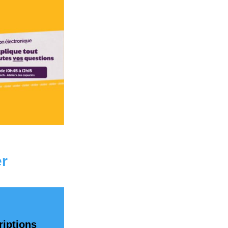
r
riptions