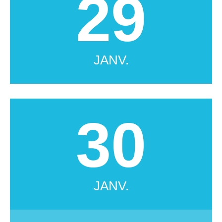
29
JANV.
30
JANV.